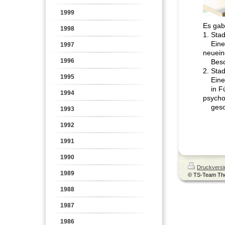
1999
Es gab
1998
1. Sta
Eine s
1997
neuein
1996
Beschä
2. Sta
1995
Eine s
in Füh
1994
psycho
gesch
1993
1992
1991
1990
Druckversi
1989
© TS-Team Th
1988
1987
1986