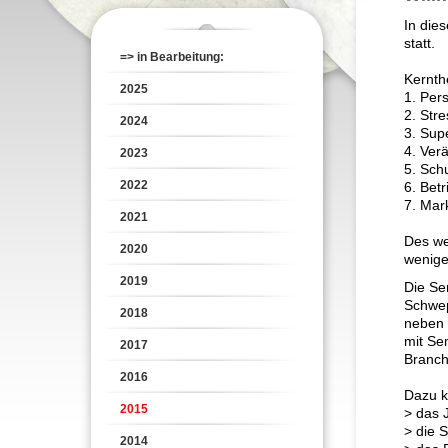
In die
statt.
=> in Bearbeitung:
Kernt
2025
1. Per
2. Str
2024
3. Sup
4. Ve
2023
5. Sch
2022
6. Bet
7. Mar
2021
Des we
2020
wenige
2019
Die Se
Schwep
2018
neben 
mit Se
2017
Branch
2016
Dazu k
2015
> das 
> die 
2014