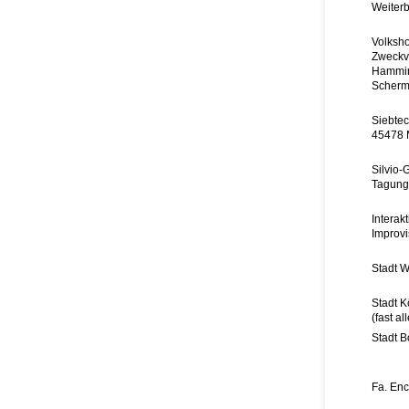
Weiterb
Volksh
Zweckv
Hammin
Scherm
Siebte
45478 
Silvio-
Tagungs
Interakt
Improvi
Stadt W
Stadt K
(fast al
Stadt 
Fa. En