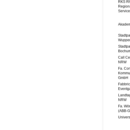
RKS Rh
Region
Servic
Akadem
Stadtp
Wupper
Stadtp
Bochu
Call C
NRW
Fa. Co
Kommun
GmbH
Fabbric
Eventg
Landta
NRW
Fa. Wör
(ABB-G
Univers