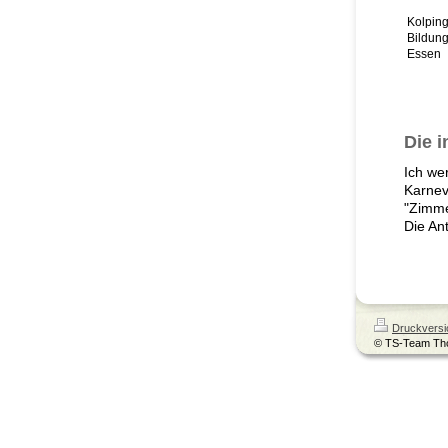
Kolpin
Bildun
Essen
Die i
Ich we
Karnev
"Zimme
Die Ant
Druckversi
© TS-Team Th