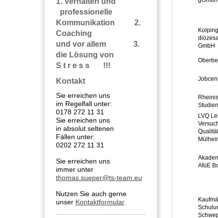
gGmbh 
1. Verhalten und
professionelle
Kommunikation 2.
Kolpin
Coaching
diözes
und vor allem 3.
GmbH
die Lösung von
Oberber
S t r e s s !!!
Jobcen
Kontakt
Sie erreichen uns
Rheini
im Regelfall unter:
Studien
0178 272 11 31
LVQ Le
Sie erreichen uns
Versuch
in absolut seltenen
Qualit
Fällen unter:
Mülhei
0202 272 11 31
Akademi
Sie erreichen uns
AfüE B
immer unter
thomas.sueper@ts-team.eu
Nutzen Sie auch gerne
Kaufmä
unser
Kontaktformular
.
Schulun
Schwe