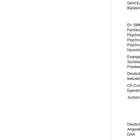
Gerd K
Bäckere
Ev. Sti
Fachkr
Psychia
Psycho
Psycho
Neurol
Evange
Sozial
Friede
Deutsc
Industr
CE-Con
Egerdi
Jochen 
Deutsc
Angest
DAA