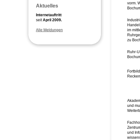
vorm. 
Aktuelles
Bochu
Internetauftritt
seit
April 2009.
Industr
Hande
Alle Meldungen
im mitt
Ruhrge
zu Boc
Ruhr-Un
Bochu
Fortbi
Recken
Akademi
und mus
Weiterb
Fachho
Zentrum
und Inf
wissens