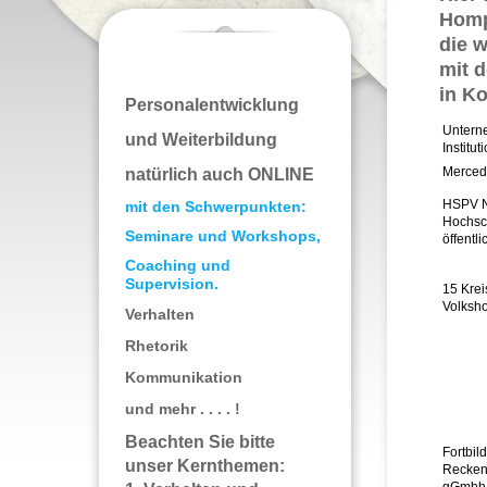
Homp
die w
mit 
in Ko
Personalentwicklung
Untern
und Weiterbildung
Institut
Merced
natürlich auch ONLINE
HSPV 
mit den Schwerpunkten:
Hochsch
Seminare und Workshops,
öffentl
Coaching und
Supervision.
15 Krei
Volksh
Verhalten
Rhetorik
Kommunikation
und mehr . . . . !
Beachten Sie bitte
Fortbi
unser Kernthemen:
Recken