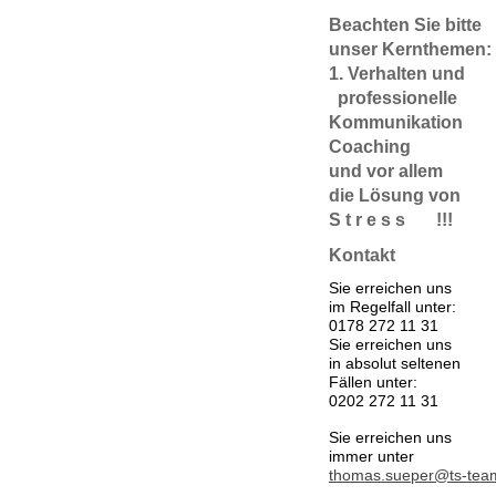
Beachten Sie bitte
unser Kernthem
1. Verhalten 
professionel
Kommunikation
Coachin
und vor allem 
die Lösung v
S t r e s s !!!
Kontakt
Sie erreichen uns
im Regelfall unter:
0178 272 11 31
Sie erreichen uns
in absolut seltenen
Fällen unter:
0202 272 11 31
Sie erreichen uns
immer unter
thomas.sueper@ts-tea