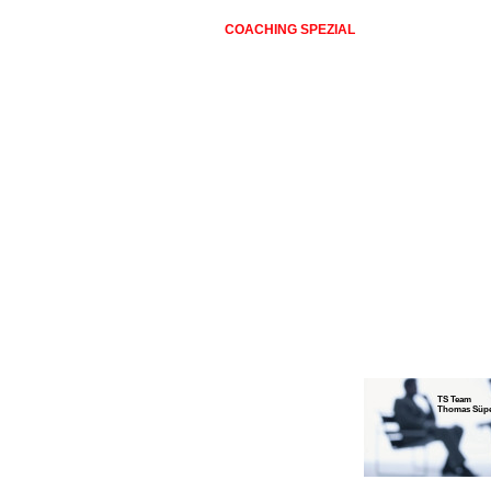
COACHING SPEZIAL
DAS BESON
NIE WIEDER STRESS MIT DEM PATENTI
THOMAS SÜPER UND TEAM
DIE
LEISTUNGEN UND SERVICES
DI
REFERENZEN / HOMEPAGES VERANSTA
VERANSTALTUNGEN UND SEMINARE
TS Team
Thomas Süp