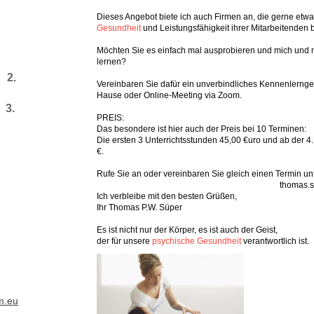
Dieses Angebot biete ich auch Firmen an, die gerne etwa
Gesundheit
und Leistungsfähigkeit ihrer Mitarbeitenden 
en:
und
Möchten Sie es einfach mal ausprobieren und mich und 
le
lernen?
 2.
Vereinbaren Sie dafür ein unverbindliches Kennenlernges
g
Hause oder Online-Meeting via Zoom.
3.
PREIS:
on
Das besondere ist hier auch der Preis
bei 10 Terminen:
Die ersten 3 Unterrichtsstunden 45,00 €uro und ab der 4.
€.
Rufe Sie an oder vereinbaren Sie gleich einen Termin un
thomas.sueper@ts-t
Ich verbleibe mit den besten Grüßen,
Ihr Thomas P.W. Süper
Es ist nicht nur der Körper, es ist auch der Geist,
der für unsere
psychische Gesundheit
verantwortlich ist.
m.eu