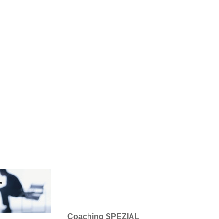
DERE PROJEKT: DIE AUTOINDUSTRIE
ERTEN UND BEWÄHRTEN KONZEPT ZUR LÖSUNG
2026 AKTUELL
 BESONDERE VERANSTALTUNG: PERSÖNLICHKEIT UND DER "ULTIMATIVE 
E OFFENEN SEMINARE ÜBERSICHT
KONTAKT
ERFAHRUN
LTER
TRAINER/INNEN GESUCHT
IMPRESSUM UND DATEN
HONORARE UND PREISE
er
Coaching SPEZIAL