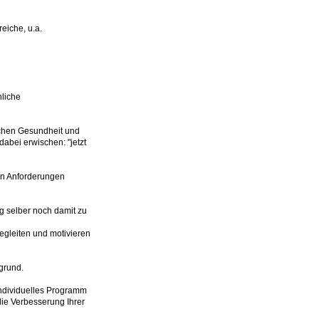
eiche, u.a.
liche
schen Gesundheit und
dabei erwischen: "jetzt
en Anforderungen
g selber noch damit zu
begleiten und motivieren
grund.
individuelles Programm
die Verbesserung Ihrer