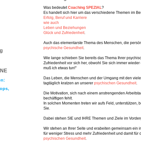
Was bedeutet
Coaching SPEZIAL
?
Es handelt sich hier um das verschiedene Themen im Ber
Erfolg, Beruf und Karriere
wie auch
Leben und Beziehungen
Glück und Zufriedenheit
.
Auch das elementarste Thema des Menschen,
die persön
psychische Gesundheit
.
ng
Wie lange schieben Sie bereits das Thema Ihrer psychi
Zufriedenheit
vor sich her, obwohl Sie sich immer wieder 
muß ich etwas tun!"
INE
Das Leben, die Menschen und der Umgang mit den viel
en:
tagtäglich kratzen an unserer
psychischen Gesundheit
.
ops,
Die Motivation, sich nach einem anstrengenden Arbeitsta
bechäftigen fehlt.
In solchen Momenten treten wir aufs Feld, unterstützen, 
Sie.
Dabei stehen SIE und IHRE Themen und Ziele im Vorder
Wir stehen an Ihrer Seite und erabeiten gemeinsam
ein 
für weniger Stress und mehr Zufriedenheit und damit für 
psychischen Gesundheit
.