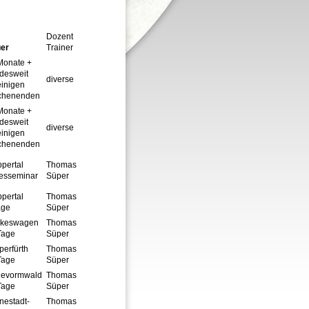
Dozent
er
Trainer
Monate +
desweit
diverse
einigen
henenden
Monate +
desweit
diverse
einigen
henenden
pertal
Thomas
esseminar
Süper
pertal
Thomas
age
Süper
keswagen
Thomas
Tage
Süper
perfürth
Thomas
Tage
Süper
evormwald
Thomas
Tage
Süper
nestadt-
Thomas