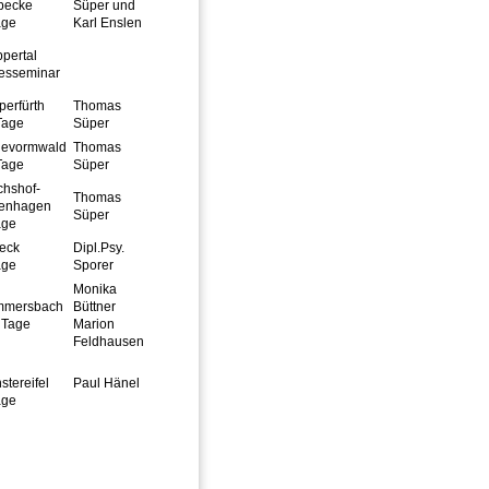
becke
Süper und
age
Karl Enslen
pertal
esseminar
perfürth
Thomas
Tage
Süper
evormwald
Thomas
Tage
Süper
chshof-
Thomas
enhagen
Süper
age
eck
Dipl.Psy.
age
Sporer
Monika
mersbach
Büttner
 Tage
Marion
Feldhausen
stereifel
Paul Hänel
age