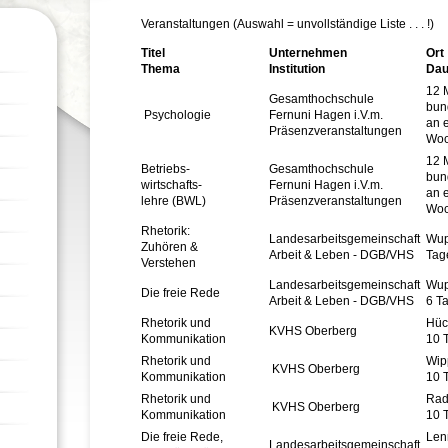
Veranstaltungen (Auswahl = unvollständige Liste . . . !)
Titel
Unternehmen
Ort
Thema
Institution
Dau
12 
Gesamthochschule
bun
Psychologie
Fernuni Hagen i.V.m.
an 
Präsenzveranstaltungen
Woc
12 
Betriebs-
Gesamthochschule
bun
wirtschafts-
Fernuni Hagen i.V.m.
an 
lehre (BWL)
Präsenzveranstaltungen
Woc
Rhetorik:
Landesarbeitsgemeinschaft
Wup
Zuhören &
Arbeit & Leben - DGB/VHS
Tag
Verstehen
Landesarbeitsgemeinschaft
Wup
Die freie Rede
Arbeit & Leben - DGB/VHS
6 T
Rhetorik und
Hüc
KVHS Oberberg
Kommunikation
10 
Rhetorik und
Wip
KVHS Oberberg
Kommunikation
10 
Rhetorik und
Rad
KVHS Oberberg
Kommunikation
10 
Die freie Rede,
Len
Landesarbeitsgemeinschaft