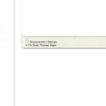
Druckversion
|
Sitemap
© TS-Team Thomas Süper