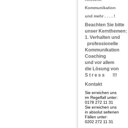
Kommunikation
und mehr . . . . !
Beachten Sie bitte
unser Kernthem
1. Verhalten 
professionel
Kommunikation
Coachin
und vor allem 
die Lösung v
S t r e s s !!!
Kontakt
Sie erreichen uns
im Regelfall unter:
0178 272 11 31
Sie erreichen uns
in absolut seltenen
Fällen unter:
0202 272 11 31