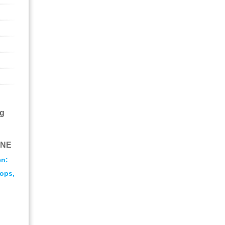
ng
INE
en:
ops,