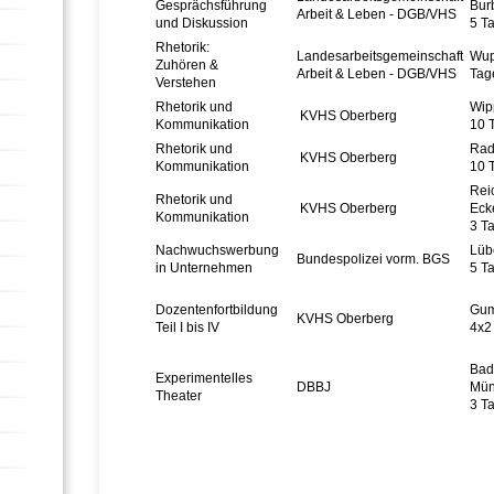
Gesprächsführung
Bur
Arbeit & Leben - DGB/VHS
und Diskussion
5 T
Rhetorik:
Landesarbeitsgemeinschaft
Wup
Zuhören &
Arbeit & Leben - DGB/VHS
Tag
Verstehen
Rhetorik und
Wip
KVHS Oberberg
Kommunikation
10 
Rhetorik und
Rad
KVHS Oberberg
Kommunikation
10 
Rei
Rhetorik und
KVHS Oberberg
Eck
Kommunikation
3 T
Nachwuchswerbung
Lüb
Bundespolizei vorm. BGS
in Unternehmen
5 T
Dozentenfortbildung
Gum
KVHS Oberberg
Teil I bis IV
4x2
Bad
Experimentelles
DBBJ
Mün
Theater
3 T