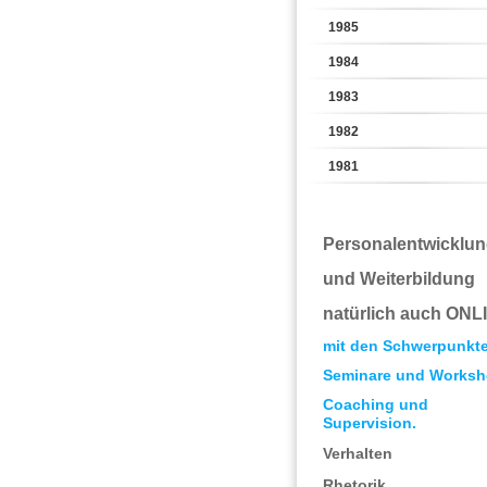
1985
1984
1983
1982
1981
Personalentwicklu
und Weiterbildung
natürlich auch ONL
mit den Schwerpunkt
Seminare und Worksh
Coaching und
Supervision.
Verhalten
Rhetorik