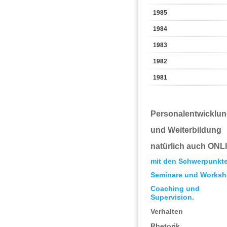
1985
1984
1983
1982
1981
Personalentwicklu
und Weiterbildung
natürlich auch ONL
mit den Schwerpunkt
Seminare und Worksh
Coaching und
Supervision.
Verhalten
Rhetorik