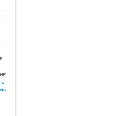
ng
INE
en:
ops,