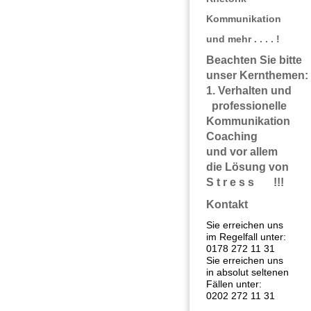
Kommunikation
und mehr . . . . !
Beachten Sie bitte
unser Kernthem
1. Verhalten 
professionel
Kommunikation
Coachin
und vor allem 
die Lösung v
S t r e s s !!!
Kontakt
Sie erreichen uns
im Regelfall unter:
0178 272 11 31
Sie erreichen uns
in absolut seltenen
Fällen unter:
0202 272 11 31